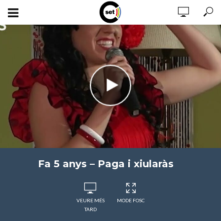
Fa 5 anys – Paga i xiularàs
VEURE MÉS
MODE FOSC
TARD