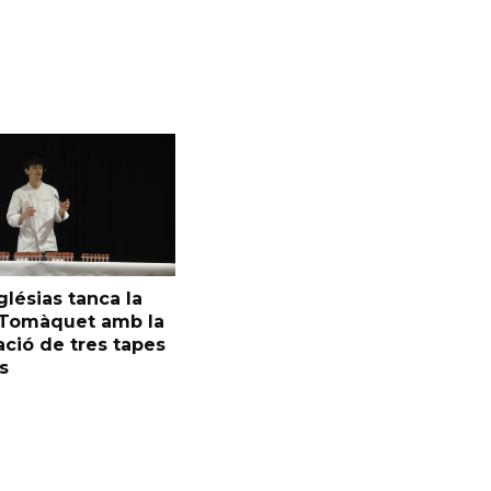
glésias tanca la
l Tomàquet amb la
ció de tres tapes
s