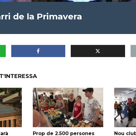
rri de la Primavera
T'INTERESSA
garà
Prop de 2.500 persones
Nou club