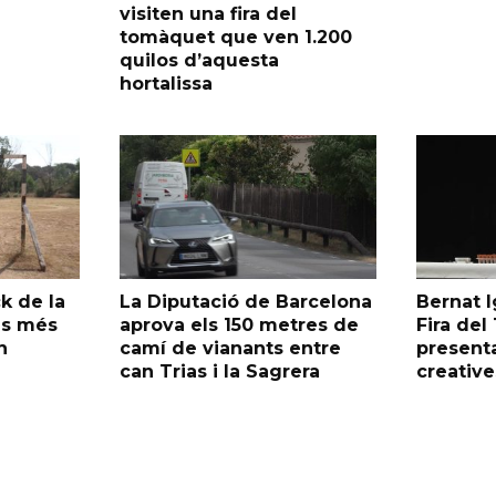
visiten una fira del
tomàquet que ven 1.200
quilos d’aquesta
hortalissa
k de la
La Diputació de Barcelona
Bernat I
as més
aprova els 150 metres de
Fira de
n
camí de vianants entre
presenta
can Trias i la Sagrera
creative