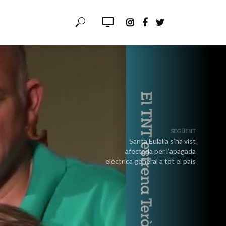
SEGÜENT
Santa Eulàlia s’ha vist
afectada per l’apagada
elèctrica general a tot el país