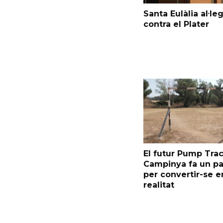
Santa Eulàlia al·le
contra el Plater
El futur Pump Trac
Campinya fa un p
per convertir-se e
realitat