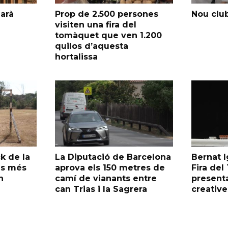
garà
Prop de 2.500 persones
Nou club
visiten una fira del
tomàquet que ven 1.200
quilos d’aquesta
hortalissa
k de la
La Diputació de Barcelona
Bernat I
as més
aprova els 150 metres de
Fira de
n
camí de vianants entre
presenta
can Trias i la Sagrera
creative