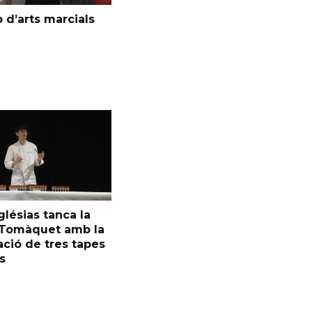
 d’arts marcials
glésias tanca la
l Tomàquet amb la
ció de tres tapes
s