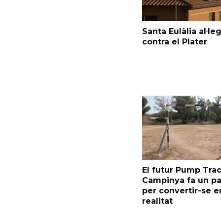
Santa Eulàlia al·le
contra el Plater
El futur Pump Trac
Campinya fa un p
per convertir-se e
realitat