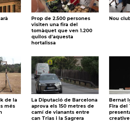
garà
Prop de 2.500 persones
Nou club
visiten una fira del
tomàquet que ven 1.200
quilos d’aquesta
hortalissa
k de la
La Diputació de Barcelona
Bernat I
as més
aprova els 150 metres de
Fira de
n
camí de vianants entre
presenta
can Trias i la Sagrera
creative