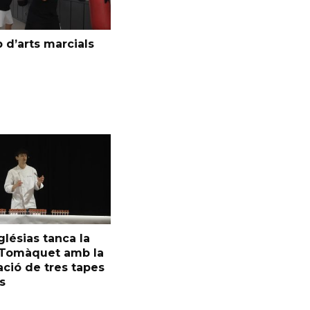
 d’arts marcials
glésias tanca la
l Tomàquet amb la
ció de tres tapes
s