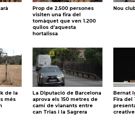
garà
Prop de 2.500 persones
Nou club
visiten una fira del
tomàquet que ven 1.200
quilos d’aquesta
hortalissa
k de la
La Diputació de Barcelona
Bernat I
as més
aprova els 150 metres de
Fira de
n
camí de vianants entre
presenta
can Trias i la Sagrera
creative