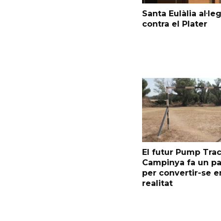
Santa Eulàlia al·le
contra el Plater
El futur Pump Trac
Campinya fa un p
per convertir-se e
realitat