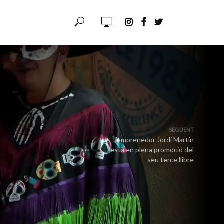
SEGÜENT
L’emprenedor Jordi Martín
està en plena promoció del
seu terce llibre