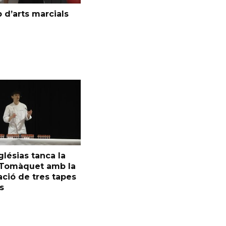
 d’arts marcials
glésias tanca la
l Tomàquet amb la
ció de tres tapes
s