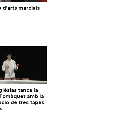
 d’arts marcials
glésias tanca la
l Tomàquet amb la
ció de tres tapes
s