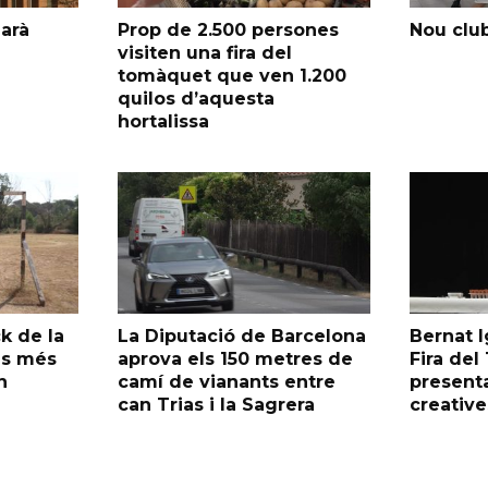
garà
Prop de 2.500 persones
Nou club
visiten una fira del
tomàquet que ven 1.200
quilos d’aquesta
hortalissa
k de la
La Diputació de Barcelona
Bernat I
as més
aprova els 150 metres de
Fira de
n
camí de vianants entre
presenta
can Trias i la Sagrera
creative