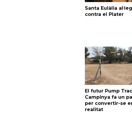
Santa Eulàlia al·le
contra el Plater
El futur Pump Trac
Campinya fa un p
per convertir-se e
realitat