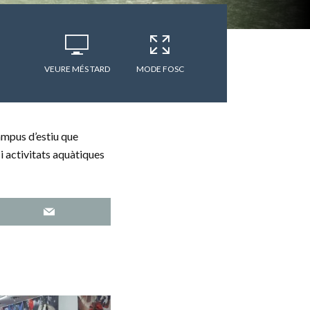
VEURE MÉS TARD
MODE FOSC
campus d’estiu que
 i activitats aquàtiques