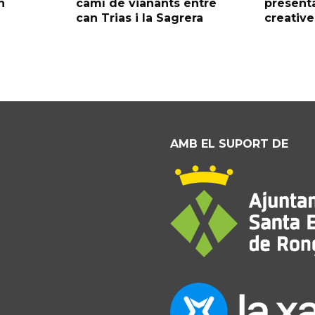
n
camí de vianants entre
presenta
can Trias i la Sagrera
creative
AMB EL SUPORT DE