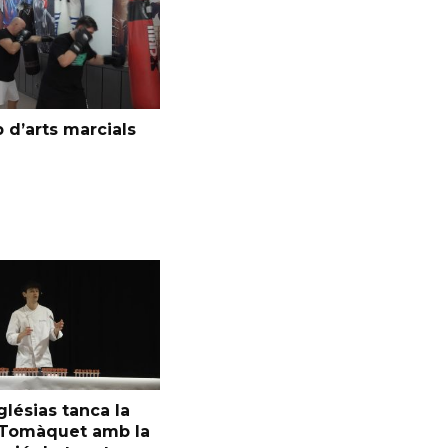
 d’arts marcials
glésias tanca la
l Tomàquet amb la