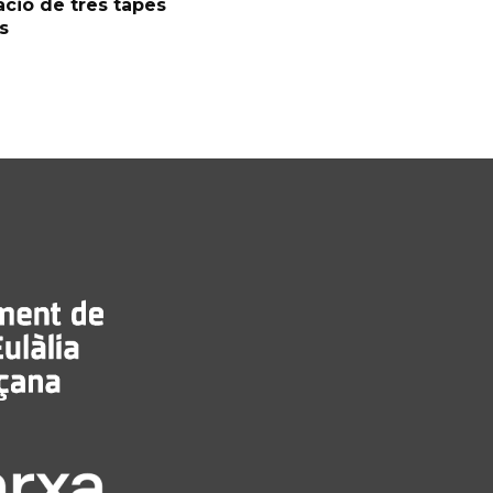
ció de tres tapes
s