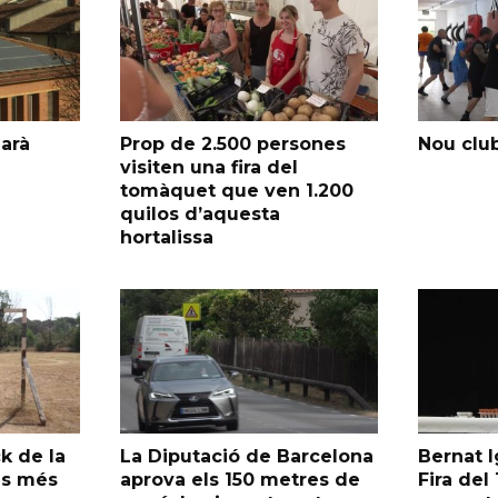
garà
Prop de 2.500 persones
Nou club
visiten una fira del
tomàquet que ven 1.200
quilos d’aquesta
hortalissa
k de la
La Diputació de Barcelona
Bernat I
as més
aprova els 150 metres de
Fira de