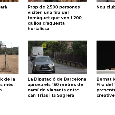
garà
Prop de 2.500 persones
Nou club
visiten una fira del
tomàquet que ven 1.200
quilos d’aquesta
hortalissa
k de la
La Diputació de Barcelona
Bernat I
as més
aprova els 150 metres de
Fira de
n
camí de vianants entre
presenta
can Trias i la Sagrera
creative