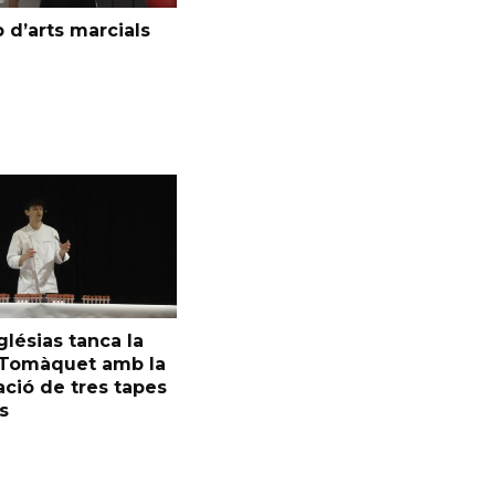
 d’arts marcials
glésias tanca la
l Tomàquet amb la
ció de tres tapes
s