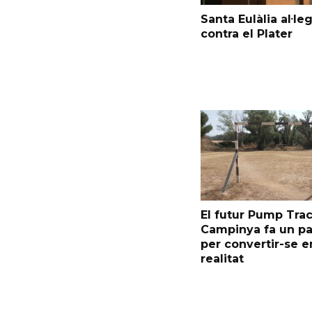
Santa Eulàlia al·le
contra el Plater
El futur Pump Trac
Campinya fa un p
per convertir-se e
realitat