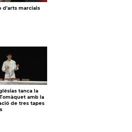
 d’arts marcials
glésias tanca la
l Tomàquet amb la
ció de tres tapes
s