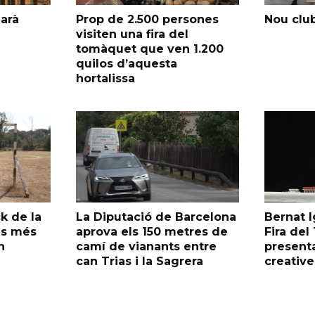
garà
Prop de 2.500 persones
Nou club
visiten una fira del
tomàquet que ven 1.200
quilos d’aquesta
hortalissa
k de la
La Diputació de Barcelona
Bernat I
as més
aprova els 150 metres de
Fira de
n
camí de vianants entre
presenta
can Trias i la Sagrera
creative