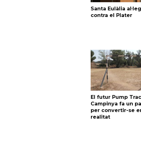
Santa Eulàlia al·le
contra el Plater
El futur Pump Trac
Campinya fa un p
per convertir-se e
realitat