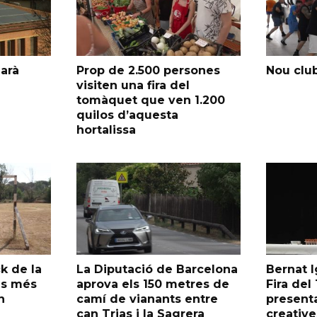
garà
Prop de 2.500 persones
Nou club
visiten una fira del
tomàquet que ven 1.200
quilos d’aquesta
hortalissa
k de la
La Diputació de Barcelona
Bernat I
as més
aprova els 150 metres de
Fira de
n
camí de vianants entre
presenta
can Trias i la Sagrera
creative