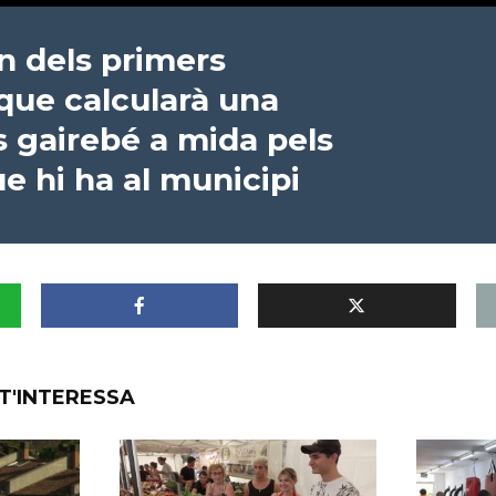
un dels primers
que calcularà una
 gairebé a mida pels
e hi ha al municipi
T'INTERESSA