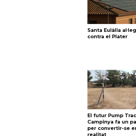
Santa Eulàlia al·le
contra el Plater
El futur Pump Trac
Campinya fa un p
per convertir-se e
realitat