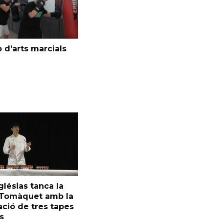
 d’arts marcials
glésias tanca la
l Tomàquet amb la
ció de tres tapes
s