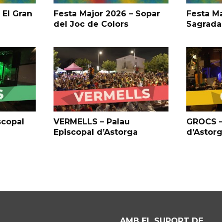
 El Gran
Festa Major 2026 – Sopar
Festa Ma
del Joc de Colors
Sagrada
scopal
VERMELLS – Palau
GROCS –
Episcopal d’Astorga
d’Astor
AMB EL SUPORT DE