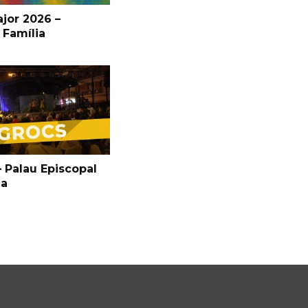
jor 2026 –
 Família
 Palau Episcopal
ga