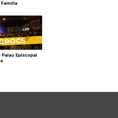
 Família
 Palau Episcopal
ga