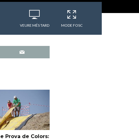
VEURE MÉS TARD
MODE FOSC
e Prova de Colors: