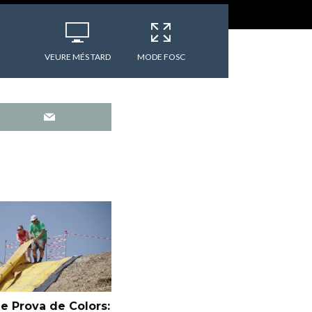
VEURE MÉS TARD
MODE FOSC
e Prova de Colors: