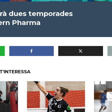
irà dues temporades
Kern Pharma
T'INTERESSA