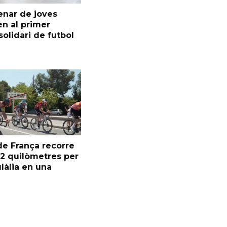
enar de joves
en al primer
solidari de futbol
de França recorre
 2 quilòmetres per
làlia en una