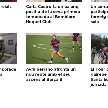
rcials
Carla Castro fa un balanç
Un cent
positiu de la seva primera
particip
temporada al Bembibre
torneig 
Hoquei Club
sala
emporada
Avril Serrano afronta un
El Tour 
ia
nou repte amb el seu
gairebé
ascens al Barça B
Santa Eu
jornada