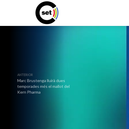
ANTERIOR
Marc Brustenga lluirà dues
temporades més el mallot del
Kern Pharma