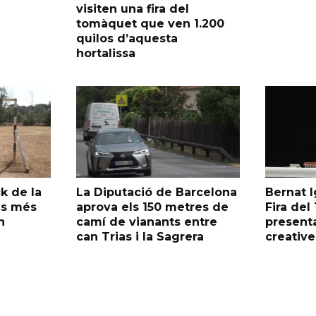
visiten una fira del
tomàquet que ven 1.200
quilos d’aquesta
hortalissa
k de la
La Diputació de Barcelona
Bernat I
as més
aprova els 150 metres de
Fira de
n
camí de vianants entre
presenta
can Trias i la Sagrera
creative