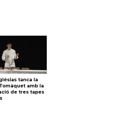
glésias tanca la
l Tomàquet amb la
ció de tres tapes
s