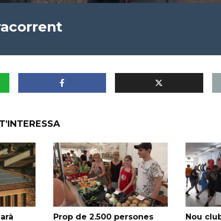
acorrent
T'INTERESSA
garà
Prop de 2.500 persones
Nou club