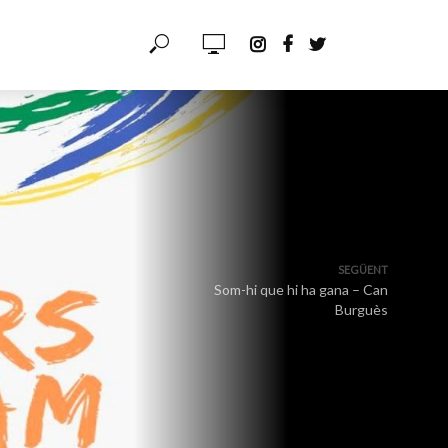
SEGÜENT
Som-hi que hi ha gana – Can
Burguès