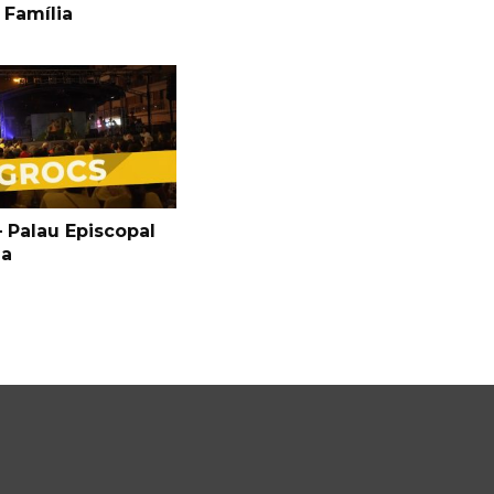
 Família
 Palau Episcopal
ga