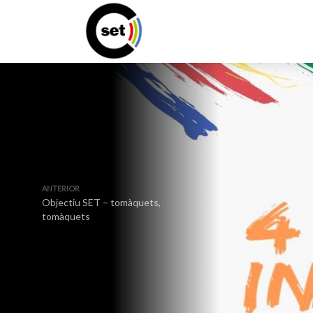
ANTERIOR
Objectiu SET – tomàquets,
tomàquets