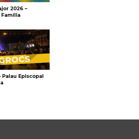
jor 2026 –
 Família
 Palau Episcopal
ga