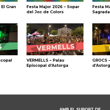
 El Gran
Festa Major 2026 – Sopar
Festa Ma
del Joc de Colors
Sagrada
scopal
VERMELLS – Palau
GROCS –
Episcopal d’Astorga
d’Astor
AMB EL SUPORT DE