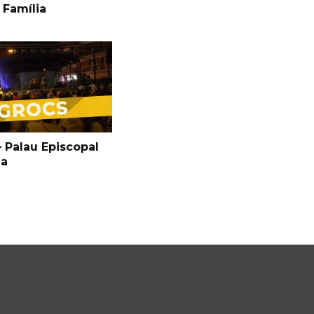
 Família
 Palau Episcopal
ga